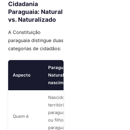
Cidadania
Paraguaia: Natural
vs. Naturalizado
A Constituição
paraguaia distingue duas
categorias de cidadãos:
Paraguaio
Paraguaio
Aspecto
Natural (de
Naturalizado
nascimento)
Nascido no
Estrangeiro
território
que cumpriu
paraguaio
Quem é
requisitos e
ou filho de
obteve
paraguaio