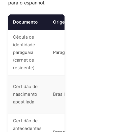
para o espanhol.
Documento
Origem
Observação
Cédula de
Deve estar
identidade
vigente e
paraguaia
Paraguai
com 3+
(carnet de
anos de
residente)
emissão
Emissão
Certidão de
recente (até
nascimento
Brasil
6 meses),
apostilada
apostilada
Certidão de
Emitida pela
antecedentes