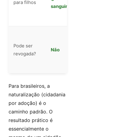
para filhos
Filhos no
sanguinis)
exterior: não
automático
Em teoria, sim
(casos de
Pode ser
Não
fraude), mas
revogada?
extremamente
raro na prática
Para brasileiros, a
naturalização (cidadania
por adoção) é o
caminho padrão. O
resultado prático é
essencialmente o