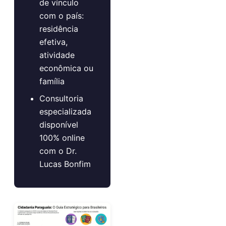
de vínculo
com o país:
residência
efetiva,
atividade
econômica ou
família
Consultoria
especializada
disponível
100% online
com o Dr.
Lucas Bonfim