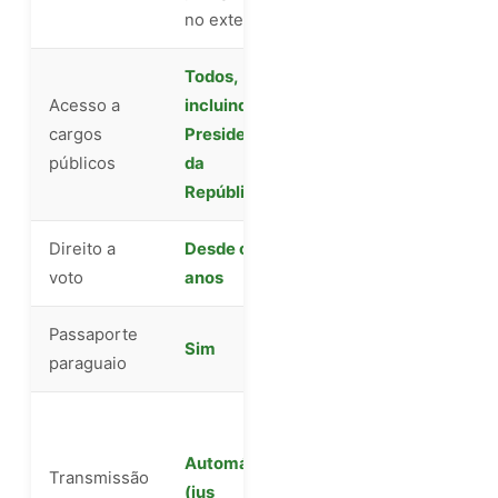
naturalização
no exterior
Todos,
Restrição para
Acesso a
incluindo
Presidente e
cargos
Presidente
Vice-
públicos
da
Presidente
República
Direito a
Desde os 18
Sim, após a
voto
anos
naturalização
Passaporte
Sim, mesmo
Sim
paraguaio
passaporte
Filhos
nascidos no
Automática
Transmissão
Paraguai: sim.
(jus