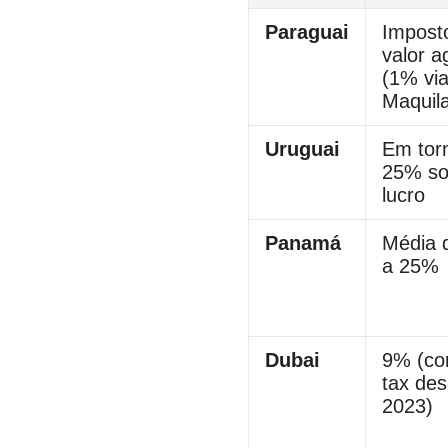
Paraguai
Impost
valor 
(1% via
Maquil
Uruguai
Em tor
25% so
lucro
Panamá
Média 
a 25%
Dubai
9% (co
tax de
2023)