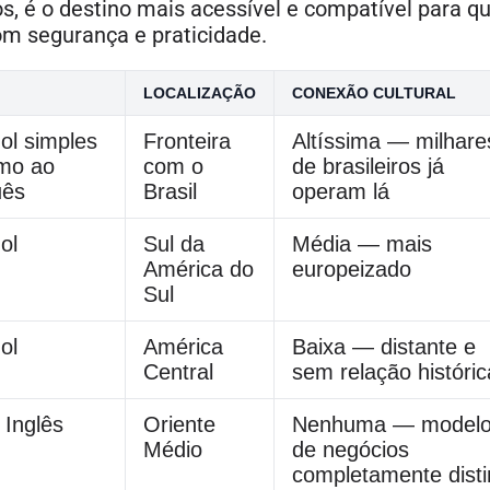
os, é o destino mais acessível e compatível para 
om segurança e praticidade.
LOCALIZAÇÃO
CONEXÃO CULTURAL
ol simples
Fronteira
Altíssima — milhare
imo ao
com o
de brasileiros já
uês
Brasil
operam lá
ol
Sul da
Média — mais
América do
europeizado
Sul
ol
América
Baixa — distante e
Central
sem relação históric
 Inglês
Oriente
Nenhuma — model
Médio
de negócios
completamente disti