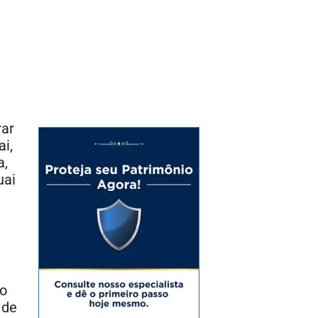
rar
i,
a,
uai
lo
 de