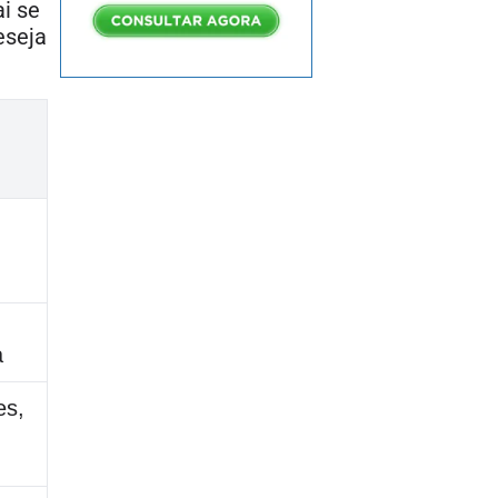
i se
eseja
a
es,