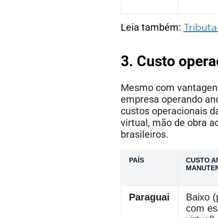
Leia também:
Tribut
3. Custo oper
Mesmo com vantagens f
empresa operando ano
custos operacionais da
virtual, mão de obra a
brasileiros.
PAÍS
CUSTO A
MANUTE
Paraguai
Baixo 
com esc