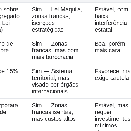
o sobre
Sim — Lei Maquila,
Estável, com
agregado
zonas francas,
baixa
 Lei
isenções
interferência
a)
estratégicas
estatal
no de
Sim — Zonas
Boa, porém
bre
francas, mas com
mais cara
mais burocracia
de 15%
Sim — Sistema
Favorece, ma
territorial, mas
exige cautela
visado por órgãos
internacionais
rporate
Sim — Zonas
Estável, mas
sde
francas isentas,
requer
mas custos altos
investimentos
mínimos