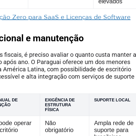
elevados
ação Zero para SaaS e Licenças de Software
acional e manutenção
iscais, é preciso avaliar o quanto custa manter 
 após ano. O Paraguai oferece um dos menores
 América Latina, com possibilidade de escritório
cessível e alta integração com serviços de suporte
NUAL DE
EXIGÊNCIA DE
SUPORTE LOCAL
NÇÃO
ESTRUTURA
FÍSICA
(pode operar
Não
Ampla rede de
ritório
obrigatório
suporte para