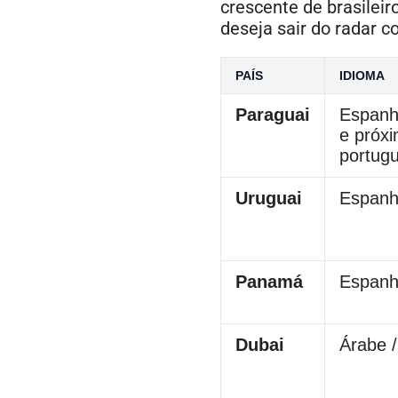
crescente de brasileir
deseja sair do radar c
PAÍS
IDIOMA
Paraguai
Espanh
e próx
portug
Uruguai
Espanh
Panamá
Espanh
Dubai
Árabe /