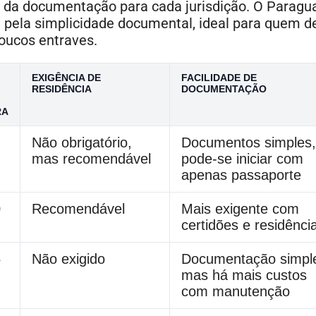
de da documentação para cada jurisdição. O Paragua
e pela simplicidade documental, ideal para quem d
oucos entraves.
EXIGÊNCIA DE
FACILIDADE DE
RESIDÊNCIA
DOCUMENTAÇÃO
RA
Não obrigatório,
Documentos simples,
mas recomendável
pode-se iniciar com
apenas passaporte
0
Recomendável
Mais exigente com
certidões e residênci
5
Não exigido
Documentação simpl
mas há mais custos
com manutenção