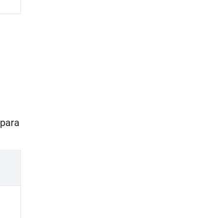
a
 para