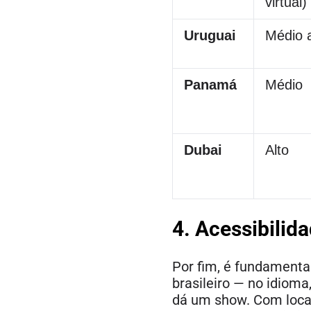
virtual)
Uruguai
Médio a
Panamá
Médio
Dubai
Alto
4. Acessibilida
Por fim, é fundamental
brasileiro — no idioma,
dá um show. Com local