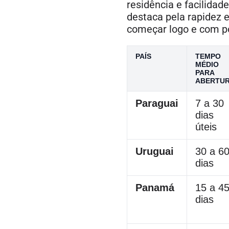
residência e facilida
destaca pela rapidez 
começar logo e com p
PAÍS
TEMPO
MÉDIO
PARA
ABERTU
Paraguai
7 a 30
dias
úteis
Uruguai
30 a 6
dias
Panamá
15 a 4
dias